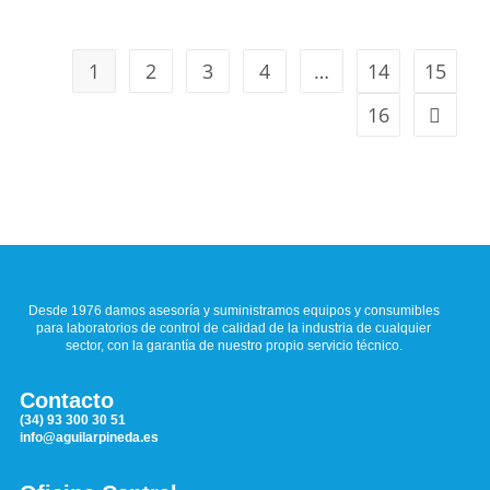
1
2
3
4
…
14
15
16
Desde 1976 damos asesoría y suministramos equipos y consumibles
para laboratorios de control de calidad de la industria de cualquier
sector, con la garantía de nuestro propio servicio técnico.
Contacto
(34) 93 300 30 51
info@aguilarpineda.es