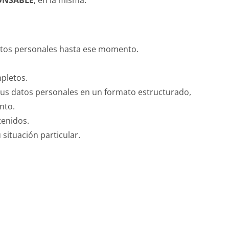
ONSABLE
, en la misma.
datos personales hasta ese momento.
mpletos.
sus datos personales en un formato estructurado,
nto.
tenidos.
situación particular.