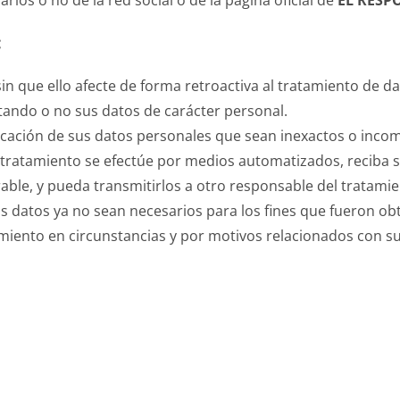
rios o no de la red social o de la página oficial de
EL RESP
:
in que ello afecte de forma retroactiva al tratamiento de 
atando o no sus datos de carácter personal.
ificación de sus datos personales que sean inexactos o inco
 tratamiento se efectúe por medios automatizados, reciba 
ble, y pueda transmitirlos a otro responsable del tratamie
s datos ya no sean necesarios para los fines que fueron ob
miento en circunstancias y por motivos relacionados con su 