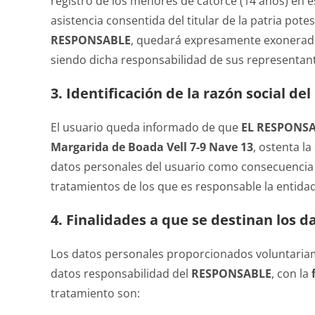
registro de los menores de catorce (14 años) en est
asistencia consentida del titular de la patria pote
RESPONSABLE
, quedará expresamente exonerado 
siendo dicha responsabilidad de sus representant
3. Identificación de la razón social de
El usuario queda informado de que
EL RESPONS
Margarida de Boada Vell 7-9 Nave 13
, ostenta l
datos personales del usuario como consecuencia de
tratamientos de los que es responsable la entidad t
4. Finalidades a que se destinan los 
Los datos personales proporcionados voluntariam
datos responsabilidad del
RESPONSABLE
, con la
tratamiento son: