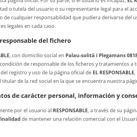
a página oficial. Por su parte, si el usuario es incapaz,
EL 
stad o tutela del usuario o su representante legal para el acc
de cualquier responsabilidad que pudiera derivarse del us
es legales en cada caso.
l responsable del fichero
ABLE
, con domicilio social en
Palau-solità i Plegamans 0818
a condición de responsable de los ficheros y tratamientos a
l registro y uso de la página oficial de
EL RESPONSABLE
,
itular de la red social en la que se encuentra nuestra págin
datos de carácter personal, información y con
ente por el usuario al
RESPONSABLE
, a través de su pági
finalidad
de mantener una relación comercial con el Usuario