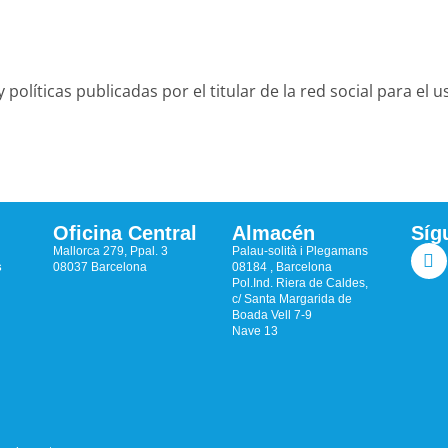
olíticas publicadas por el titular de la red social para el 
Oficina Central
Almacén
Síg
Mallorca 279, Ppal. 3
Palau-solità i Plegamans
s
08037 Barcelona
08184 , Barcelona
Pol.Ind. Riera de Caldes,
c/ Santa Margarida de
Boada Vell 7-9
Nave 13