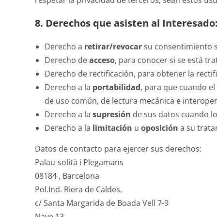
respetar la privacidad de terceros, sean estos usua
8. Derechos que asisten al Interesado
Derecho a
retirar/revocar
su consentimiento s
Derecho de
acceso
, para conocer si se está tr
Derecho de rectificación, para obtener la rect
Derecho a la
portabilidad
, para que cuando el
de uso común, de lectura mecánica e interopera
Derecho a la
supresión
de sus datos cuando lo
Derecho a la
limitación
u
oposición
a su trata
Datos de contacto para ejercer sus derechos:
Palau-solità i Plegamans
08184 , Barcelona
Pol.Ind. Riera de Caldes,
c/ Santa Margarida de Boada Vell 7-9
Nave 13.