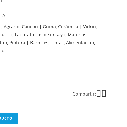
CTA
s
,
Agrario
,
Caucho | Goma
,
Cerámica | Vidrio
,
éutico
,
Laboratorios de ensayo
,
Materias
rtón
,
Pintura | Barnices
,
Tintas
,
Alimentación
,
ico
Compartir:
ODUCTO