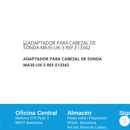
ADAPTADOR PARA CABEZAL DE SONDA
MA35-UK-3 REF.E13342
Oficina Central
Almacén
Síg
Mallorca 279, Ppal. 3
Palau-solità i Plegamans
s
08037 Barcelona
08184 , Barcelona
Pol.Ind. Riera de Caldes,