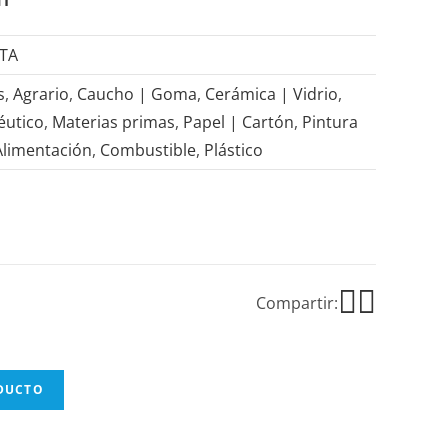
CTA
s
,
Agrario
,
Caucho | Goma
,
Cerámica | Vidrio
,
éutico
,
Materias primas
,
Papel | Cartón
,
Pintura
Alimentación
,
Combustible
,
Plástico
Compartir:
ODUCTO