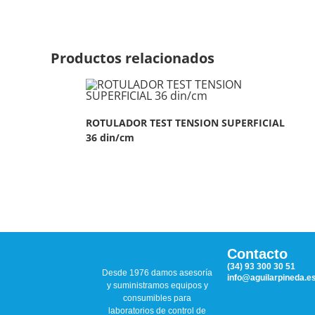
Productos relacionados
ROTULADOR TEST TENSION SUPERFICIAL
36 din/cm
Contacto
(34) 93 300 30 51
Desde 1976 damos asesoría
info@aguilarpineda.e
y suministramos equipos y
consumibles para
laboratorios de control de