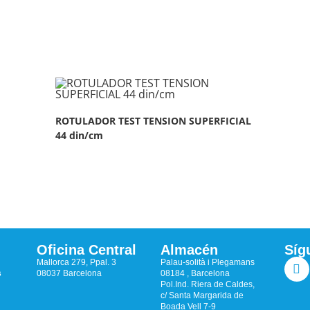
ROTULADOR TEST TENSION SUPERFICIAL
44 din/cm
Oficina Central
Almacén
Síg
Mallorca 279, Ppal. 3
Palau-solità i Plegamans
s
08037 Barcelona
08184 , Barcelona
Pol.Ind. Riera de Caldes,
c/ Santa Margarida de
Boada Vell 7-9