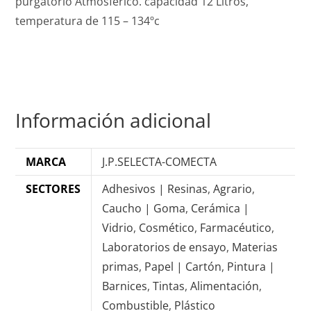
purgatorio Atmosférico. capacidad 12 Litros,
temperatura de 115 – 134ºc
Información adicional
MARCA
J.P.SELECTA-COMECTA
SECTORES
Adhesivos | Resinas
,
Agrario
,
Caucho | Goma
,
Cerámica |
Vidrio
,
Cosmético
,
Farmacéutico
,
Laboratorios de ensayo
,
Materias
primas
,
Papel | Cartón
,
Pintura |
Barnices
,
Tintas
,
Alimentación
,
Combustible
,
Plástico