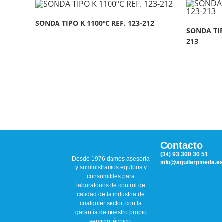
SONDA TIPO K 1100ºC REF. 123-212
SONDA TIP
213
Contacto
(34) 93 300 30 51
Desde 1976 damos asesoría
info@aguilarpineda.e
y suministramos equipos y
consumibles para
laboratorios de control de
calidad de la industria de
cualquier sector, con la
garantía de nuestro propio
servicio técnico.