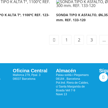
O K ALTA Tª, 1100ºC REF. 123-
SONDA TIPO K ASFALTO, Ø6,35
mm. REF. 133-120
1
2
3
…
Oficina Central
Almacén
Síg
Mallorca 279, Ppal. 3
Palau-solità i Plegamans
s
08037 Barcelona
08184 , Barcelona
Pol.Ind. Riera de Caldes,
c/ Santa Margarida de
Boada Vell 7-9
Nave 13