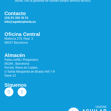
sector, con la garantía de nuestro propio servicio técnico.
Contacto
(34) 93 300 30 51
info@aguilarpineda.es
Oficina Central
Mallorca 279, Ppal. 3
08037 Barcelona
Almacén
Palau-solità i Plegamans
08184 , Barcelona
Pol.Ind. Riera de Caldes,
c/ Santa Margarida de Boada Vell 7-9
Nave 13
Síguenos
VISITAR