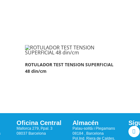
ROTULADOR TEST TENSION SUPERFICIAL
48 din/cm
Oficina Central
Almacén
Síg
Mallorca 279, Ppal. 3
Palau-solità i Plegamans
s
08037 Barcelona
08184 , Barcelona
Pol.Ind. Riera de Caldes,