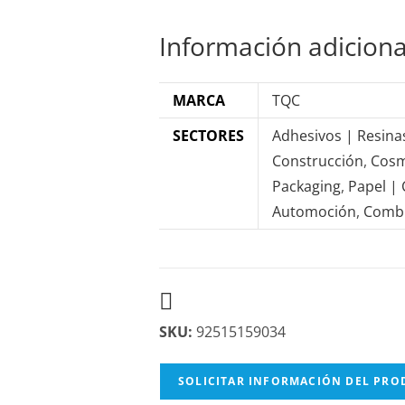
Información adiciona
MARCA
TQC
SECTORES
Adhesivos | Resina
Construcción
,
Cosm
Packaging
,
Papel |
Automoción
,
Combu
SKU:
92515159034
SOLICITAR INFORMACIÓN DEL PR