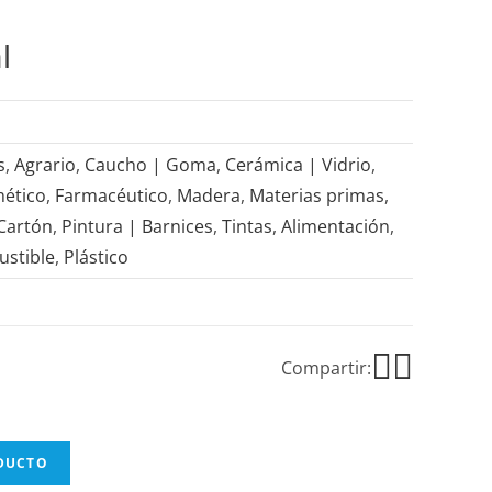
l
s
,
Agrario
,
Caucho | Goma
,
Cerámica | Vidrio
,
ético
,
Farmacéutico
,
Madera
,
Materias primas
,
 Cartón
,
Pintura | Barnices
,
Tintas
,
Alimentación
,
stible
,
Plástico
Compartir:
ODUCTO