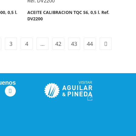
, 0,5 l.
ACEITE CALIBRACION TQC S6, 0,5 l. Ref.
DV2200
3
4
…
42
43
44
uenos
VISITAR