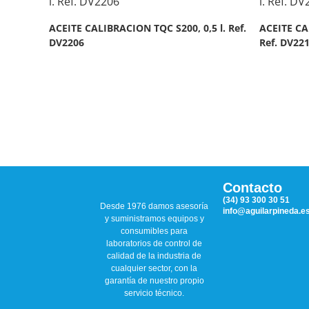
ACEITE CALIBRACION TQC S200, 0,5 l. Ref.
ACEITE CA
DV2206
Ref. DV22
Contacto
(34) 93 300 30 51
Desde 1976 damos asesoría
info@aguilarpineda.e
y suministramos equipos y
consumibles para
laboratorios de control de
calidad de la industria de
cualquier sector, con la
garantía de nuestro propio
servicio técnico.