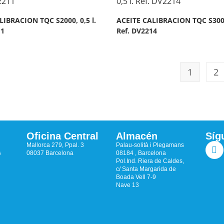
LIBRACION TQC S2000, 0,5 l.
ACEITE CALIBRACION TQC S30000
11
Ref. DV2214
1
2
Oficina Central
Almacén
Síg
Mallorca 279, Ppal. 3
Palau-solità i Plegamans
s
08037 Barcelona
08184 , Barcelona
Pol.Ind. Riera de Caldes,
c/ Santa Margarida de
Boada Vell 7-9
Nave 13