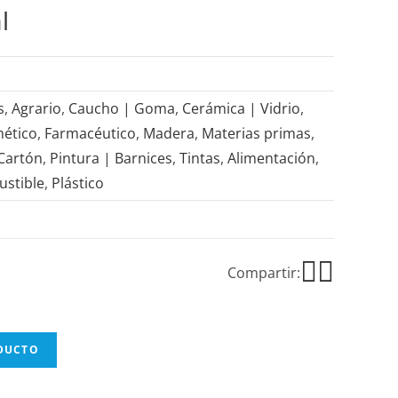
l
s
,
Agrario
,
Caucho | Goma
,
Cerámica | Vidrio
,
ético
,
Farmacéutico
,
Madera
,
Materias primas
,
 Cartón
,
Pintura | Barnices
,
Tintas
,
Alimentación
,
stible
,
Plástico
Compartir:
ODUCTO