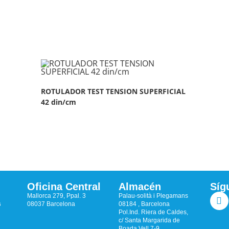
ROTULADOR TEST TENSION SUPERFICIAL
42 din/cm
Oficina Central
Almacén
Síg
Mallorca 279, Ppal. 3
Palau-solità i Plegamans
s
08037 Barcelona
08184 , Barcelona
Pol.Ind. Riera de Caldes,
c/ Santa Margarida de
Boada Vell 7-9