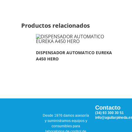
Productos relacionados
DISPENSADOR AUTOMATICO EUREKA
A450 HERO
Contacto
(34) 93 300 30 51
Desde 1976 damos asesoría
info@aguilarpineda.e
y suministramos equipos y
consumibles para
laboratorios de control de