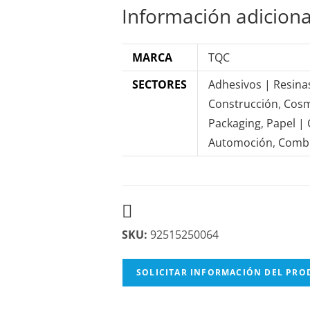
Información adiciona
MARCA
TQC
SECTORES
Adhesivos | Resina
Construcción
,
Cosm
Packaging
,
Papel |
Automoción
,
Combu
SKU:
92515250064
SOLICITAR INFORMACIÓN DEL PR