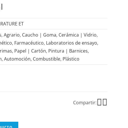
l
ERATURE ET
s
,
Agrario
,
Caucho | Goma
,
Cerámica | Vidrio
,
ético
,
Farmacéutico
,
Laboratorios de ensayo
,
primas
,
Papel | Cartón
,
Pintura | Barnices
,
n
,
Automoción
,
Combustible
,
Plástico
Compartir:
ODUCTO