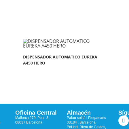
DISPENSADOR AUTOMATICO EUREKA
A450 HERO
Oficina Central
Almacén
Síg
Mallorca 279, Ppal. 3
Palau-solità i Plegamans
s
08037 Barcelona
08184 , Barcelona
Pol.Ind. Riera de Caldes,