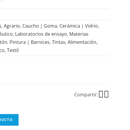
s
,
Agrario
,
Caucho | Goma
,
Cerámica | Vidrio
,
éutico
,
Laboratorios de ensayo
,
Materias
rtón
,
Pintura | Barnices
,
Tintas
,
Alimentación
,
ico
,
Textil
Compartir:
ODUCTO