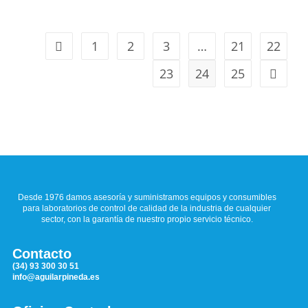
1
2
3
…
21
22
23
24
25
Desde 1976 damos asesoría y suministramos equipos y consumibles
para laboratorios de control de calidad de la industria de cualquier
sector, con la garantía de nuestro propio servicio técnico.
Contacto
(34) 93 300 30 51
info@aguilarpineda.es