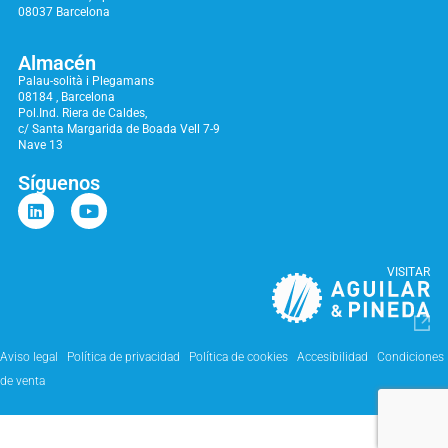
08037 Barcelona
Almacén
Palau-solità i Plegamans
08184 , Barcelona
Pol.Ind. Riera de Caldes,
c/ Santa Margarida de Boada Vell 7-9
Nave 13
Síguenos
VISITAR
Aviso legal
Política de privacidad
Política de cookies
Accesibilidad
Condiciones
de venta