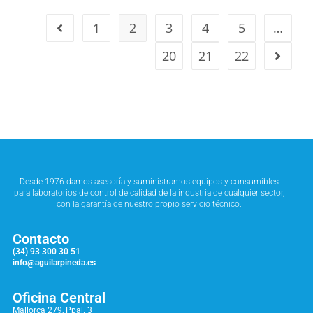
1
2
3
4
5
…
20
21
22
Desde 1976 damos asesoría y suministramos equipos y consumibles
para laboratorios de control de calidad de la industria de cualquier sector,
con la garantía de nuestro propio servicio técnico.
Contacto
(34) 93 300 30 51
info@aguilarpineda.es
Oficina Central
Mallorca 279, Ppal. 3