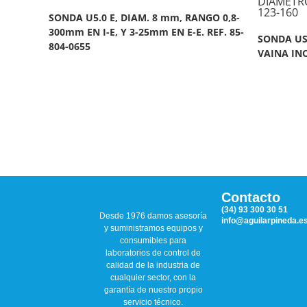
SONDA U5.0 E, DIAM. 8 mm, RANGO 0,8-
300mm EN I-E, Y 3-25mm EN E-E. REF. 85-
SONDA US
804-0655
VAINA INO
Contacto
(34) 93 300 30 51
Desde 1976 damos asesoría
info@aguilarpineda.e
y suministramos equipos y
consumibles para
laboratorios de control de
calidad de la industria de
cualquier sector, con la
garantía de nuestro propio
servicio técnico.