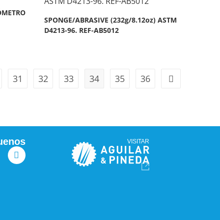
ÓMETRO
SPONGE/ABRASIVE (232g/8.12oz) ASTM
D4213-96. REF-AB5012
31
32
33
34
35
36
uenos
VISITAR