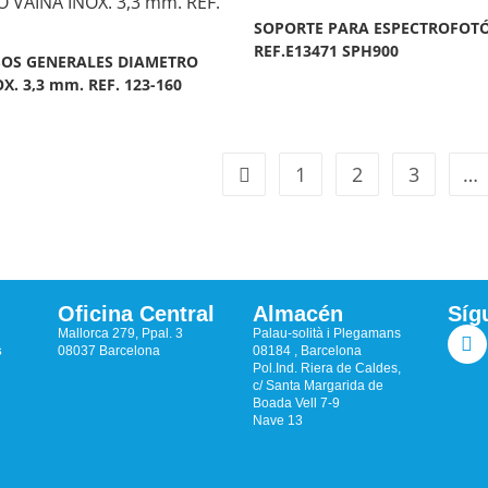
SOPORTE PARA ESPECTROFOT
REF.E13471 SPH900
OS GENERALES DIAMETRO
X. 3,3 mm. REF. 123-160
1
2
3
…
Oficina Central
Almacén
Síg
Mallorca 279, Ppal. 3
Palau-solità i Plegamans
s
08037 Barcelona
08184 , Barcelona
Pol.Ind. Riera de Caldes,
c/ Santa Margarida de
Boada Vell 7-9
Nave 13