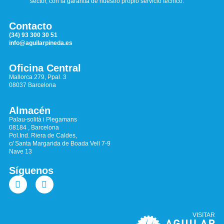
sector, con la garantía de nuestro propio servicio técnico.
Contacto
(34) 93 300 30 51
info@aguilarpineda.es
Oficina Central
Mallorca 279, Ppal. 3
08037 Barcelona
Almacén
Palau-solità i Plegamans
08184 , Barcelona
Pol.Ind. Riera de Caldes,
c/ Santa Margarida de Boada Vell 7-9
Nave 13
Síguenos
VISITAR