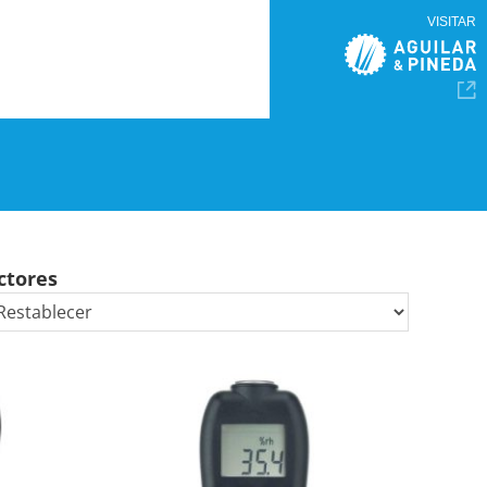
VISITAR
ctores