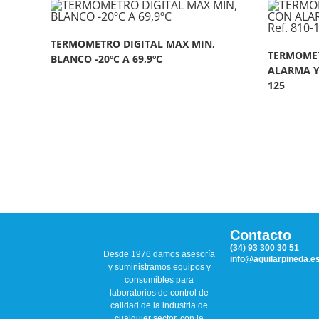
TERMOMETRO DIGITAL MAX MIN,
TERMOMET
BLANCO -20ºC A 69,9ºC
ALARMA Y 
125
Contacto
(34) 93 300 30 51
Desde 1976 damos asesoría
info@aguilarpineda.e
y suministramos equipos y
consumibles para
laboratorios de control de
calidad de la industria de
cualquier sector, con la