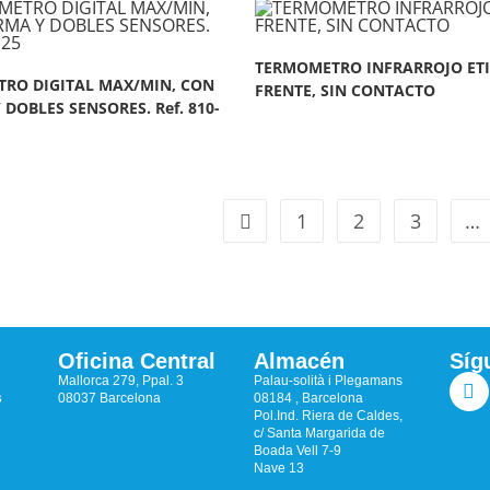
TERMOMETRO INFRARROJO ETI
RO DIGITAL MAX/MIN, CON
FRENTE, SIN CONTACTO
DOBLES SENSORES. Ref. 810-
1
2
3
…
Oficina Central
Almacén
Síg
Mallorca 279, Ppal. 3
Palau-solità i Plegamans
s
08037 Barcelona
08184 , Barcelona
Pol.Ind. Riera de Caldes,
c/ Santa Margarida de
Boada Vell 7-9
Nave 13