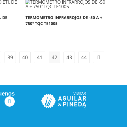
, DE
TERMOMETRO INFRARROJOS DE -50 A +
750º TQC TE1005
39
40
41
42
43
44
uenos
VISITAR