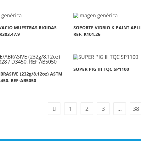
VACIO MUESTRAS RIGIDAS
SOPORTE VIDRIO K-PAINT APL
K303.47.9
REF. K101.26
SUPER PIG III TQC SP1100
RASIVE (232g/8.12oz) ASTM
3450. REF-AB5050
1
2
3
…
38