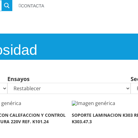
CONTACTA
osidad
Ensayos
Se
CON CALEFACCION Y CONTROL
SOPORTE LAMINACION K303 RE
RA 220V REF. K101.24
K303.47.3