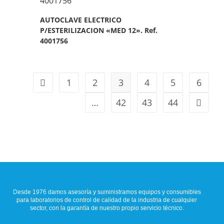
AUTOCLAVE ELECTRICO
P/ESTERILIZACION «MED 12». Ref.
4001756
1
2
3
4
5
6
…
42
43
44
Desde 1976 damos asesoría y suministramos equipos y consumibles
para laboratorios de control de calidad de la industria de cualquier
sector, con la garantía de nuestro propio servicio técnico.