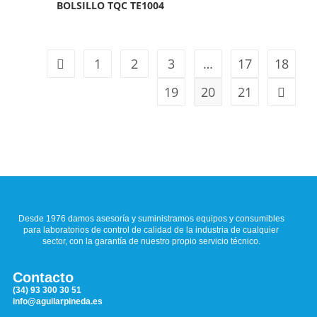
BOLSILLO TQC TE1004
1
2
3
…
17
18
19
20
21
Desde 1976 damos asesoría y suministramos equipos y consumibles
para laboratorios de control de calidad de la industria de cualquier
sector, con la garantía de nuestro propio servicio técnico.
Contacto
(34) 93 300 30 51
info@aguilarpineda.es