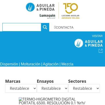
CONTACTA
VISITAR
Dispersión | Molturación | Agitación | Mezcla
Marcas
Ensayos
Sectores