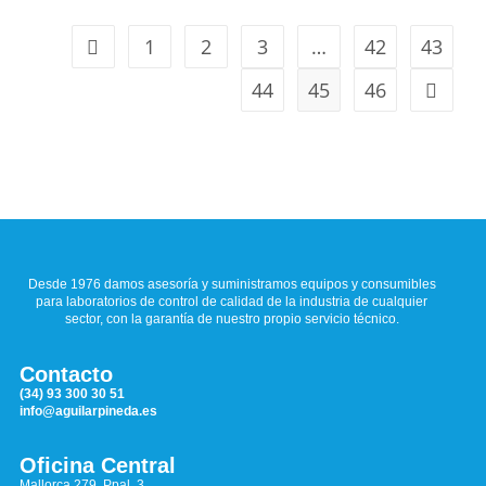
1
2
3
…
42
43
44
45
46
Desde 1976 damos asesoría y suministramos equipos y consumibles
para laboratorios de control de calidad de la industria de cualquier
sector, con la garantía de nuestro propio servicio técnico.
Contacto
(34) 93 300 30 51
info@aguilarpineda.es
Oficina Central
Mallorca 279, Ppal. 3