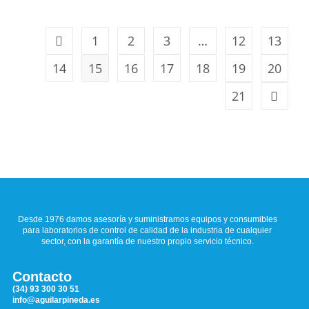
1
2
3
…
12
13
14
15
16
17
18
19
20
21
Desde 1976 damos asesoría y suministramos equipos y consumibles
para laboratorios de control de calidad de la industria de cualquier
sector, con la garantía de nuestro propio servicio técnico.
Contacto
(34) 93 300 30 51
info@aguilarpineda.es