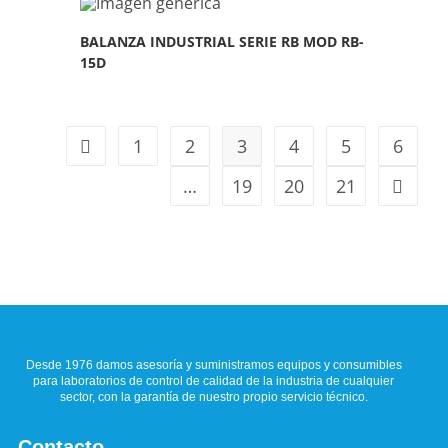
BALANZA INDUSTRIAL SERIE RB MOD RB-
15D
1
2
3
4
5
6
…
19
20
21
Desde 1976 damos asesoría y suministramos equipos y consumibles
para laboratorios de control de calidad de la industria de cualquier
sector, con la garantía de nuestro propio servicio técnico.
Contacto