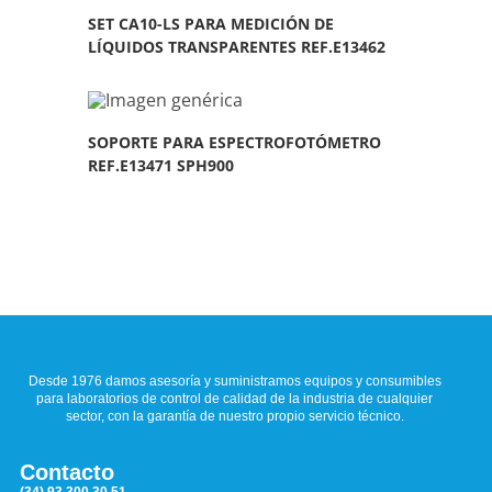
SET CA10-LS PARA MEDICIÓN DE
LÍQUIDOS TRANSPARENTES REF.E13462
SOPORTE PARA ESPECTROFOTÓMETRO
REF.E13471 SPH900
Desde 1976 damos asesoría y suministramos equipos y consumibles
para laboratorios de control de calidad de la industria de cualquier
sector, con la garantía de nuestro propio servicio técnico.
Contacto
(34) 93 300 30 51