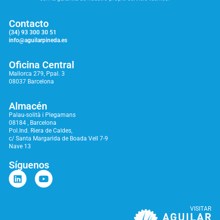
Contacto
(34) 93 300 30 51
info@aguilarpineda.es
Oficina Central
Mallorca 279, Ppal. 3
08037 Barcelona
Almacén
Palau-solità i Plegamans
08184 , Barcelona
Pol.Ind. Riera de Caldes,
c/ Santa Margarida de Boada Vell 7-9
Nave 13
Síguenos
VISITAR