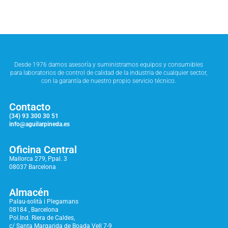
Desde 1976 damos asesoría y suministramos equipos y consumibles
para laboratorios de control de calidad de la industria de cualquier sector,
con la garantía de nuestro propio servicio técnico.
Contacto
(34) 93 300 30 51
info@aguilarpineda.es
Oficina Central
Mallorca 279, Ppal. 3
08037 Barcelona
Almacén
Palau-solità i Plegamans
08184 , Barcelona
Pol.Ind. Riera de Caldes,
c/ Santa Margarida de Boada Vell 7-9