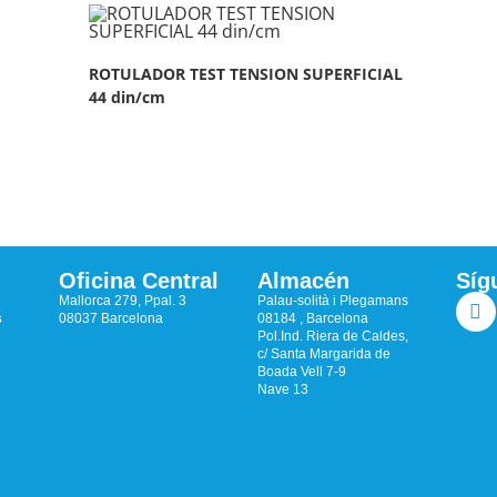
ROTULADOR TEST TENSION SUPERFICIAL
44 din/cm
Oficina Central
Almacén
Síg
Mallorca 279, Ppal. 3
Palau-solità i Plegamans
s
08037 Barcelona
08184 , Barcelona
Pol.Ind. Riera de Caldes,
c/ Santa Margarida de
Boada Vell 7-9
Nave 13