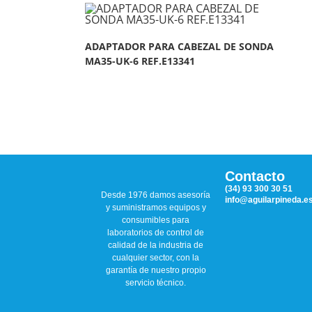
ADAPTADOR PARA CABEZAL DE SONDA
MA35-UK-6 REF.E13341
Contacto
(34) 93 300 30 51
Desde 1976 damos asesoría
info@aguilarpineda.e
y suministramos equipos y
consumibles para
laboratorios de control de
calidad de la industria de
cualquier sector, con la
garantía de nuestro propio
servicio técnico.