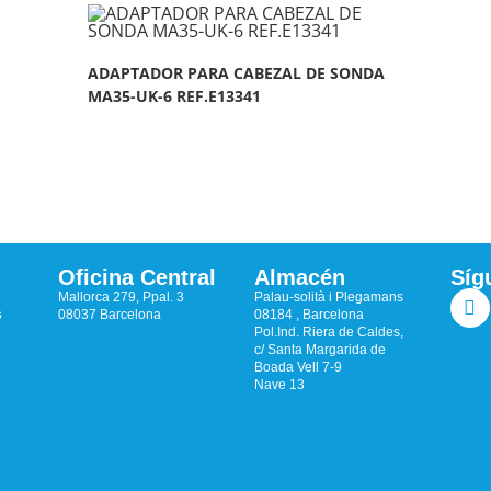
ADAPTADOR PARA CABEZAL DE SONDA
MA35-UK-6 REF.E13341
Oficina Central
Almacén
Síg
Mallorca 279, Ppal. 3
Palau-solità i Plegamans
s
08037 Barcelona
08184 , Barcelona
Pol.Ind. Riera de Caldes,
c/ Santa Margarida de
Boada Vell 7-9
Nave 13