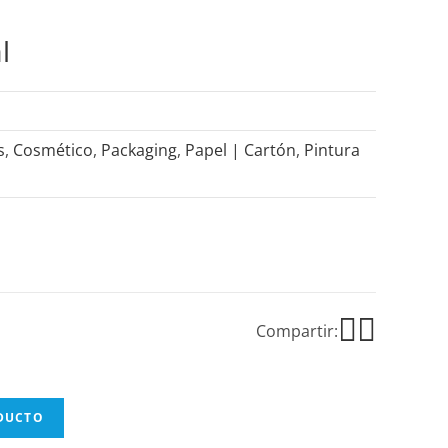
l
s
,
Cosmético
,
Packaging
,
Papel | Cartón
,
Pintura
Compartir:
ODUCTO