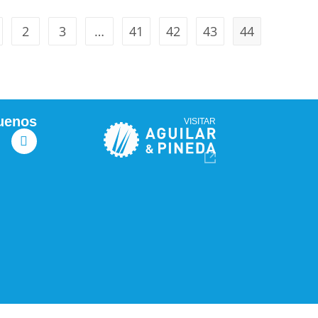
2
3
…
41
42
43
44
uenos
VISITAR