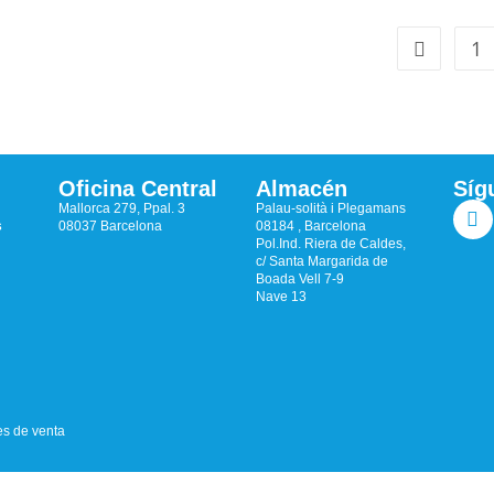
1
Oficina Central
Almacén
Síg
Mallorca 279, Ppal. 3
Palau-solità i Plegamans
s
08037 Barcelona
08184 , Barcelona
Pol.Ind. Riera de Caldes,
c/ Santa Margarida de
Boada Vell 7-9
Nave 13
s de venta