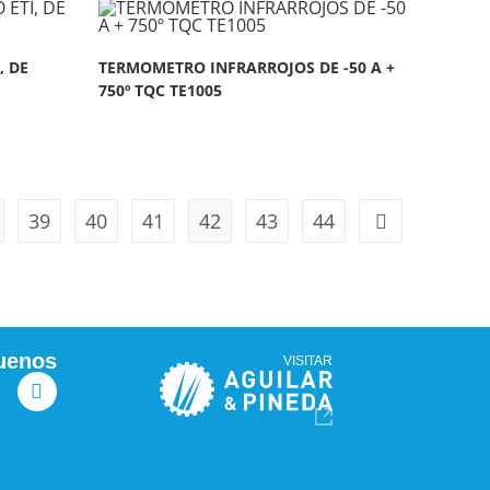
, DE
TERMOMETRO INFRARROJOS DE -50 A +
750º TQC TE1005
39
40
41
42
43
44
uenos
VISITAR