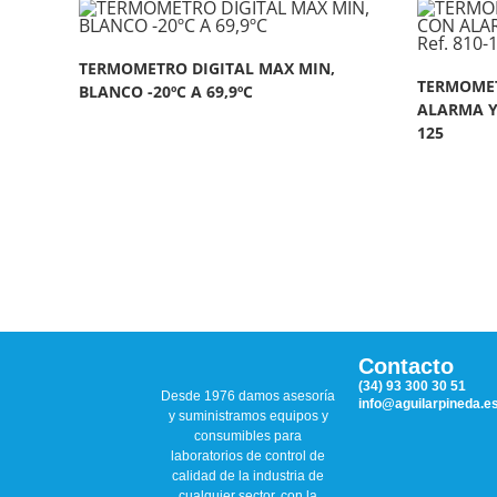
TERMOMETRO DIGITAL MAX MIN,
TERMOMET
BLANCO -20ºC A 69,9ºC
ALARMA Y 
125
Contacto
(34) 93 300 30 51
Desde 1976 damos asesoría
info@aguilarpineda.e
y suministramos equipos y
consumibles para
laboratorios de control de
calidad de la industria de
cualquier sector, con la