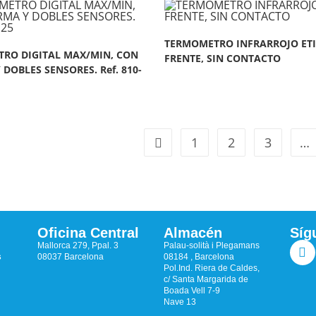
TERMOMETRO INFRARROJO ETI
RO DIGITAL MAX/MIN, CON
FRENTE, SIN CONTACTO
DOBLES SENSORES. Ref. 810-
1
2
3
…
Oficina Central
Almacén
Síg
Mallorca 279, Ppal. 3
Palau-solità i Plegamans
s
08037 Barcelona
08184 , Barcelona
Pol.Ind. Riera de Caldes,
c/ Santa Margarida de
Boada Vell 7-9
Nave 13