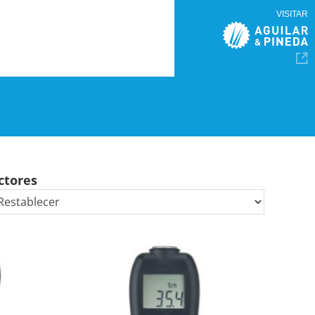
VISITAR
ctores