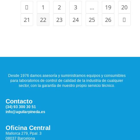
1
2
3
…
19
20
21
22
23
24
25
26
Desde 1976 damos asesoría y suministramos equipos y consumibles
para laboratorios de control de calidad de la industria de cualquier
sector, con la garantía de nuestro propio servicio técnico.
Contacto
(34) 93 300 30 51
info@aguilarpineda.es
Oficina Central
Mallorca 279, Ppal. 3
08037 Barcelona