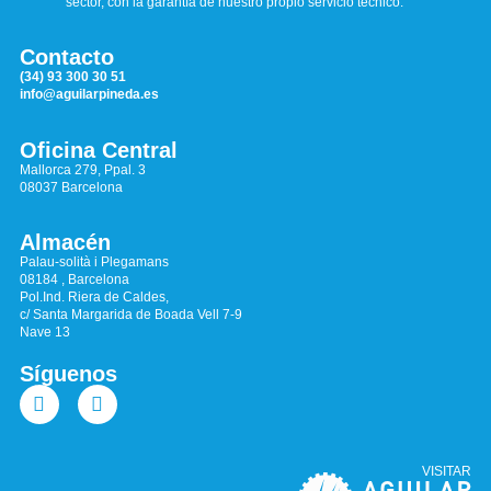
sector, con la garantía de nuestro propio servicio técnico.
Contacto
(34) 93 300 30 51
info@aguilarpineda.es
Oficina Central
Mallorca 279, Ppal. 3
08037 Barcelona
Almacén
Palau-solità i Plegamans
08184 , Barcelona
Pol.Ind. Riera de Caldes,
c/ Santa Margarida de Boada Vell 7-9
Nave 13
Síguenos
VISITAR