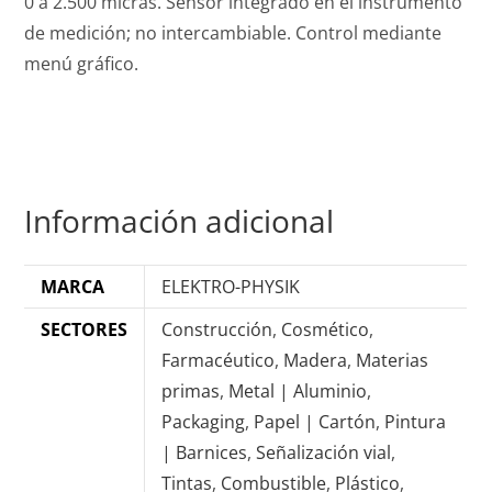
0 a 2.500 micras. Sensor integrado en el instrumento
de medición; no intercambiable. Control mediante
menú gráfico.
Información adicional
MARCA
ELEKTRO-PHYSIK
SECTORES
Construcción
,
Cosmético
,
Farmacéutico
,
Madera
,
Materias
primas
,
Metal | Aluminio
,
Packaging
,
Papel | Cartón
,
Pintura
| Barnices
,
Señalización vial
,
Tintas
,
Combustible
,
Plástico
,