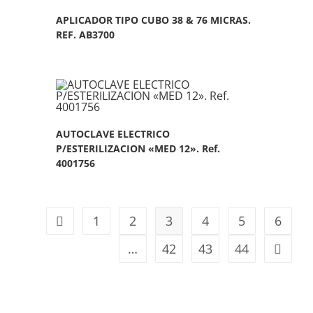
APLICADOR TIPO CUBO 38 & 76 MICRAS.
REF. AB3700
AUTOCLAVE ELECTRICO
P/ESTERILIZACION «MED 12». Ref.
4001756
1
2
3
4
5
6
…
42
43
44