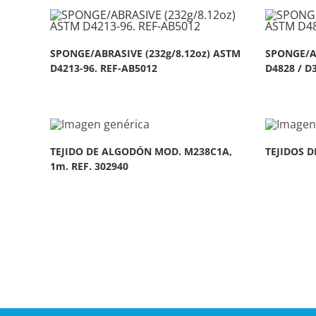
SPONGE/ABRASIVE (232g/8.12oz) ASTM
SPONGE/AB
D4213-96. REF-AB5012
D4828 / D
TEJIDO DE ALGODÓN MOD. M238C1A,
TEJIDOS D
1m. REF. 302940