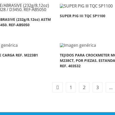
SUPER PIG III TQC SP1100
RASIVE (232g/8.12oz) ASTM
3450. REF-AB5050
E CARGA REF. M223B1
TEJIDOS PARA CROCKMETER M
M238CT, POR PIEZAS. ESTANDA
REF. 403532
1
2
3
…