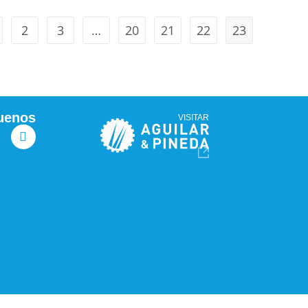
2
3
…
20
21
22
23
uenos
VISITAR