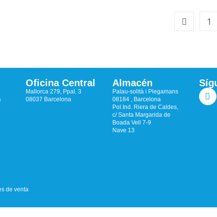
1
Oficina Central
Almacén
Síg
Mallorca 279, Ppal. 3
Palau-solità i Plegamans
s
08037 Barcelona
08184 , Barcelona
Pol.Ind. Riera de Caldes,
c/ Santa Margarida de
Boada Vell 7-9
Nave 13
s de venta