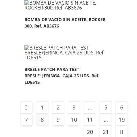
BOMBA DE VACIO SIN ACEITE, ROCKER
300. Ref. AB3676
BRESLE PATCH PARA TEST
BRESLE+JERINGA. CAJA 25 UDS. Ref.
LD6515
1
2
3
…
5
6
7
8
9
10
11
…
19
20
21