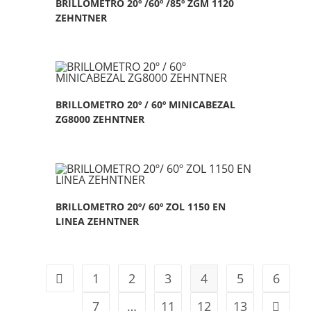
BRILLOMETRO 20º /60º /85º ZGM 1120
ZEHNTNER
BRILLOMETRO 20º / 60º MINICABEZAL
ZG8000 ZEHNTNER
BRILLOMETRO 20º/ 60º ZOL 1150 EN
LINEA ZEHNTNER
1
2
3
4
5
6
7
…
11
12
13