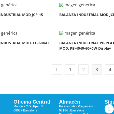
INDUSTRIAL MOD JCP-15
BALANZA INDUSTRIAL MOD JC
INDUSTRIAL MOD. FG-60KAL
BALANZA INDUSTRIAL PB-PL
MOD. PB-4040-60+CW Display
1
2
3
4
Oficina Central
Almacén
Síg
Mallorca 279, Ppal. 3
Palau-solità i Plegamans
s
08037 Barcelona
08184 , Barcelona