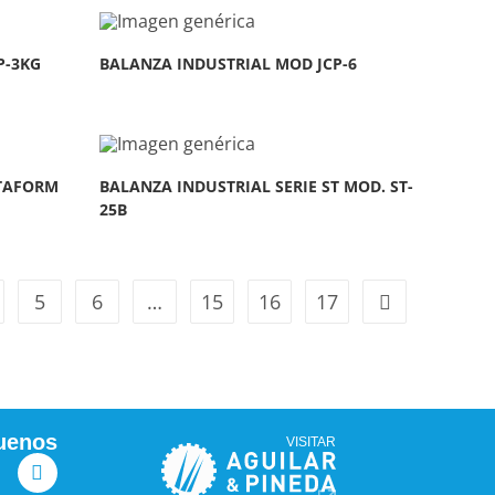
P-3KG
BALANZA INDUSTRIAL MOD JCP-6
ATAFORM
BALANZA INDUSTRIAL SERIE ST MOD. ST-
25B
5
6
…
15
16
17
uenos
VISITAR