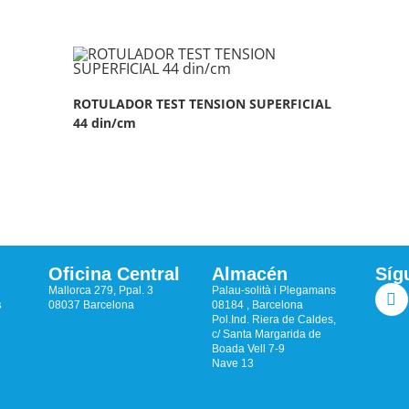
ROTULADOR TEST TENSION SUPERFICIAL
44 din/cm
Oficina Central
Almacén
Síg
Mallorca 279, Ppal. 3
Palau-solità i Plegamans
s
08037 Barcelona
08184 , Barcelona
Pol.Ind. Riera de Caldes,
c/ Santa Margarida de
Boada Vell 7-9
Nave 13