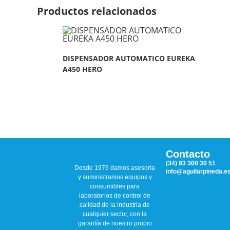
Productos relacionados
DISPENSADOR AUTOMATICO EUREKA
A450 HERO
Contacto
(34) 93 300 30 51
Desde 1976 damos asesoría
info@aguilarpineda.e
y suministramos equipos y
consumibles para
laboratorios de control de
calidad de la industria de
cualquier sector, con la
garantía de nuestro propio