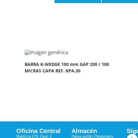
BARRA K-WEDGE 100 mm GAP 200 / 100
MICRAS CAPA REF. KPA.30
Oficina Central
Almacén
Síg
Mallorca 279, Ppal. 3
Palau-solità i Plegamans