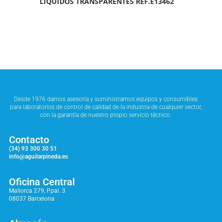
LÍQUIDOS TRANSPARENTES REF.E13462
Desde 1976 damos asesoría y suministramos equipos y consumibles
para laboratorios de control de calidad de la industria de cualquier sector,
con la garantía de nuestro propio servicio técnico.
Contacto
(34) 93 300 30 51
info@aguilarpineda.es
Oficina Central
Mallorca 279, Ppal. 3
08037 Barcelona