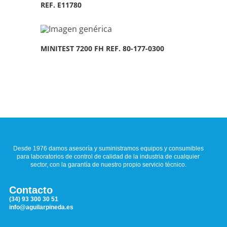
REF. E11780
MINITEST 7200 FH REF. 80-177-0300
Desde 1976 damos asesoría y suministramos equipos y consumibles
para laboratorios de control de calidad de la industria de cualquier
sector, con la garantía de nuestro propio servicio técnico.
Contacto
(34) 93 300 30 51
info@aguilarpineda.es