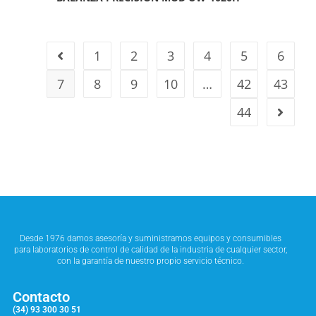
1
2
3
4
5
6
7
8
9
10
…
42
43
44
Desde 1976 damos asesoría y suministramos equipos y consumibles
para laboratorios de control de calidad de la industria de cualquier sector,
con la garantía de nuestro propio servicio técnico.
Contacto
(34) 93 300 30 51