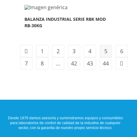
BALANZA INDUSTRIAL SERIE RBK MOD
RB-30KG
1
2
3
4
5
6
7
8
…
42
43
44
Desde 1976 damos asesoría y suministramos equipos y consumibles
para laboratorios de control de calidad de la industria de cualquier
sector, con la garantía de nuestro propio servicio técnico.