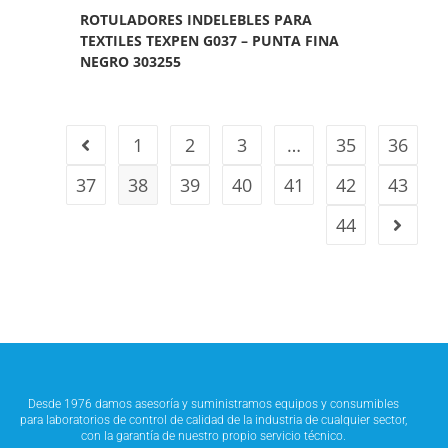
ROTULADORES INDELEBLES PARA
TEXTILES TEXPEN G037 – PUNTA FINA
NEGRO 303255
1
2
3
…
35
36
37
38
39
40
41
42
43
44
Desde 1976 damos asesoría y suministramos equipos y consumibles
para laboratorios de control de calidad de la industria de cualquier sector,
con la garantía de nuestro propio servicio técnico.