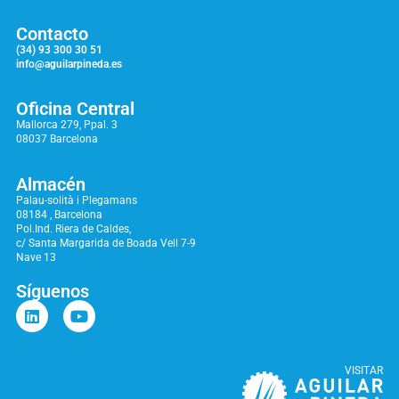
Contacto
(34) 93 300 30 51
info@aguilarpineda.es
Oficina Central
Mallorca 279, Ppal. 3
08037 Barcelona
Almacén
Palau-solità i Plegamans
08184 , Barcelona
Pol.Ind. Riera de Caldes,
c/ Santa Margarida de Boada Vell 7-9
Nave 13
Síguenos
VISITAR