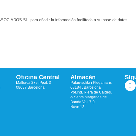
CIADOS SL. para añadir la información facilitada a su base de datos.
Oficina Central
Almacén
Síg
Mallorca 279, Ppal. 3
Palau-solità i Plegamans
s
08037 Barcelona
08184 , Barcelona
Pol.Ind. Riera de Caldes,
c/ Santa Margarida de
Boada Vell 7-9
Nave 13