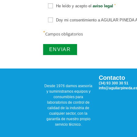
*
He leído y acepto el
aviso legal
Doy mi consentimiento a AGUILAR PINEDA ASO
*
Campos obligatorios
Contacto
(34) 93 300 30 51
Desde 1976 damos asesoría
info@aguilarpineda.e
y suministramos equipos y
consumibles para
laboratorios de control de
calidad de la industria de
cualquier sector, con la
garantía de nuestro propio
servicio técnico.