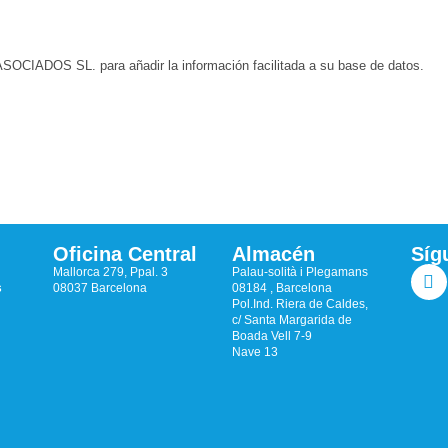
CIADOS SL. para añadir la información facilitada a su base de datos.
Oficina Central
Almacén
Síg
Mallorca 279, Ppal. 3
Palau-solità i Plegamans
s
08037 Barcelona
08184 , Barcelona
Pol.Ind. Riera de Caldes,
c/ Santa Margarida de
Boada Vell 7-9
Nave 13