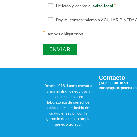
*
He leído y acepto el
aviso legal
Doy mi consentimiento a AGUILAR PINEDA ASO
*
Campos obligatorios
Contacto
(34) 93 300 30 51
Desde 1976 damos asesoría
info@aguilarpineda.e
y suministramos equipos y
consumibles para
laboratorios de control de
calidad de la industria de
cualquier sector, con la
garantía de nuestro propio
servicio técnico.