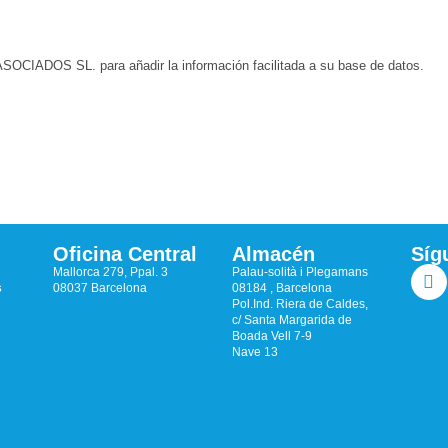
CIADOS SL. para añadir la información facilitada a su base de datos.
Oficina Central
Almacén
Síg
Mallorca 279, Ppal. 3
Palau-solità i Plegamans
s
08037 Barcelona
08184 , Barcelona
Pol.Ind. Riera de Caldes,
c/ Santa Margarida de
Boada Vell 7-9
Nave 13