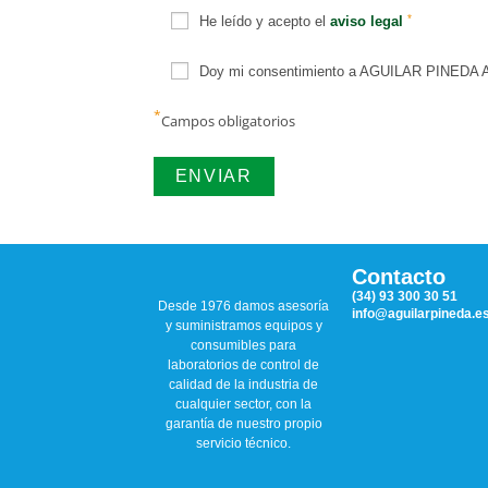
*
He leído y acepto el
aviso legal
Doy mi consentimiento a AGUILAR PINEDA ASO
*
Campos obligatorios
Contacto
(34) 93 300 30 51
Desde 1976 damos asesoría
info@aguilarpineda.e
y suministramos equipos y
consumibles para
laboratorios de control de
calidad de la industria de
cualquier sector, con la
garantía de nuestro propio
servicio técnico.