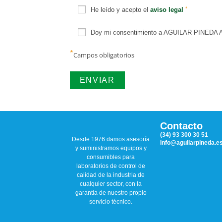
*
He leído y acepto el
aviso legal
Doy mi consentimiento a AGUILAR PINEDA ASO
*
Campos obligatorios
Contacto
(34) 93 300 30 51
Desde 1976 damos asesoría
info@aguilarpineda.e
y suministramos equipos y
consumibles para
laboratorios de control de
calidad de la industria de
cualquier sector, con la
garantía de nuestro propio
servicio técnico.