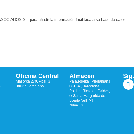
CIADOS SL. para añadir la información facilitada a su base de datos.
Oficina Central
Almacén
Síg
Mallorca 279, Ppal. 3
Palau-solità i Plegamans
s
08037 Barcelona
08184 , Barcelona
Pol.Ind. Riera de Caldes,
c/ Santa Margarida de
Boada Vell 7-9
Nave 13